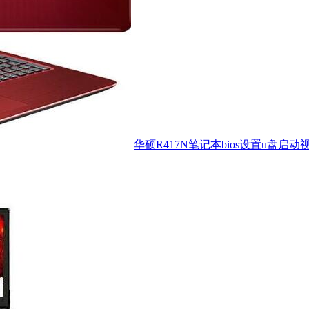
华硕R417N笔记本bios设置u盘启