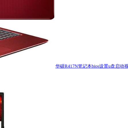
华硕R417N笔记本bios设置u盘启