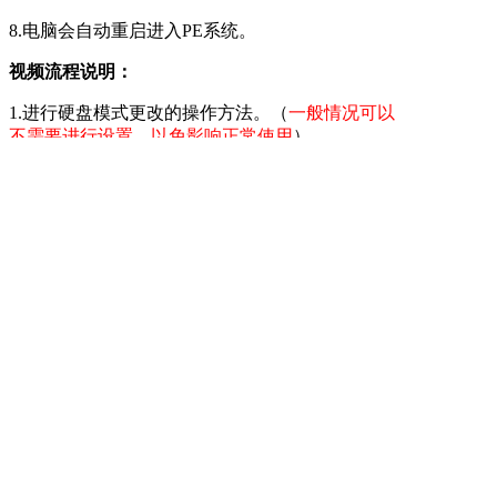
8.电脑会自动重启进入PE系统。
视频流程说明：
1.进行硬盘模式更改的操作方法。（
一般情况可以
不需要进行设置，以免影响正常使用
）
2.开启传统引导启动模式的操作演示，并说明与
UEFI启动模式的区别。
3.进行U盘优先启动设置，将制作好的U盘启动盘设
置为第一启动项，然后保存重启进入PE模式。
4.开机启动按快捷键呼出快捷选项框，选择U盘启
动，进入PE的操作方法。（
推荐使用此方式
）
备注：不同的主板或笔记本型号，设置BIOS设置及
U盘快捷键也不同，请大家根据自己电脑类型，选
择对应的教程视频观看学习。如果有任何软件方面
的问题，请点击官网首页的客服QQ，与我们软件
的客服MM联系。U深度感谢您的支持。