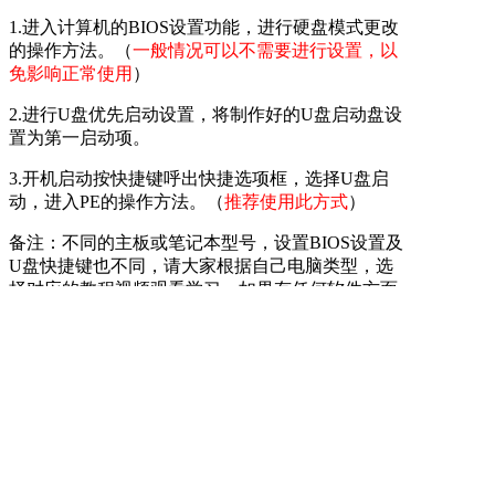
1.进入计算机的BIOS设置功能，进行硬盘模式更改
的操作方法。（
一般情况可以不需要进行设置，以
免影响正常使用
）
2.进行U盘优先启动设置，将制作好的U盘启动盘设
置为第一启动项。
3.开机启动按快捷键呼出快捷选项框，选择U盘启
动，进入PE的操作方法。（
推荐使用此方式
）
备注：不同的主板或笔记本型号，设置BIOS设置及
U盘快捷键也不同，请大家根据自己电脑类型，选
择对应的教程视频观看学习。如果有任何软件方面
的问题，请点击官网首页的客服QQ，与我们软件
的客服MM联系。U深度感谢您的支持。
本款技嘉P43-ES3G的型号的BIOS设置快捷键为：
Del键
本款技嘉P43-ES3G型号的快捷启动键为：
F12键