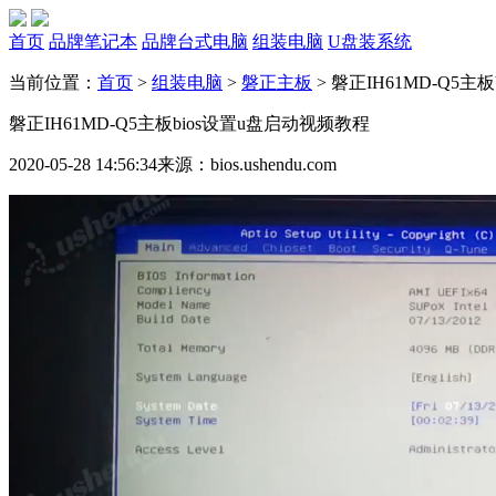
首页
品牌笔记本
品牌台式电脑
组装电脑
U盘装系统
当前位置：
首页
>
组装电脑
>
磐正主板
>
磐正IH61MD-Q5主
磐正IH61MD-Q5主板bios设置u盘启动视频教程
2020-05-28 14:56:34
来源：bios.ushendu.com